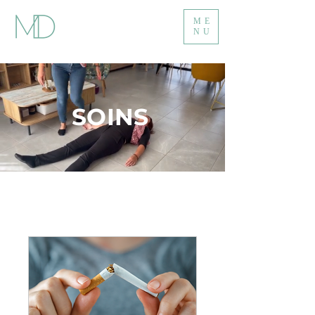
ME
NU
SOINS