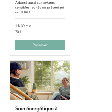
Adapté aussi aux enfants
sensibles, agités ou présentant
un TDAH.
1 h 30 min
70
70 €
euros
Réserver
Soin énergétique à