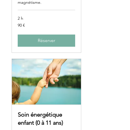
magnétisme.
2 h
90
90 €
euros
Réserver
Soin énergétique
enfant (0 à 11 ans)