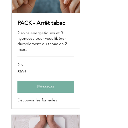
PACK - Arrêt tabac
2 soins énergétiques et 3
hypnoses pour vous libérer
durablement du tabac en 2
mois.
2 h
370
370 €
euros
Réserver
Découvrir les formules