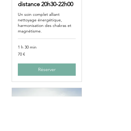
distance 20h30-22h00
Un soin complet alliant
nettoyage énergétique,
harmonisation des chakras et
magnétisme.
1 h 30 min
70
70 €
euros
Réserver