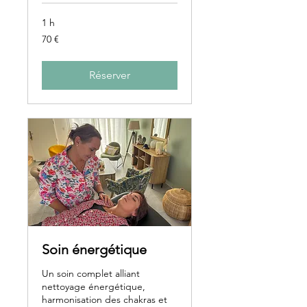
1 h
70
70 €
euros
Réserver
Soin énergétique
Un soin complet alliant
nettoyage énergétique,
harmonisation des chakras et