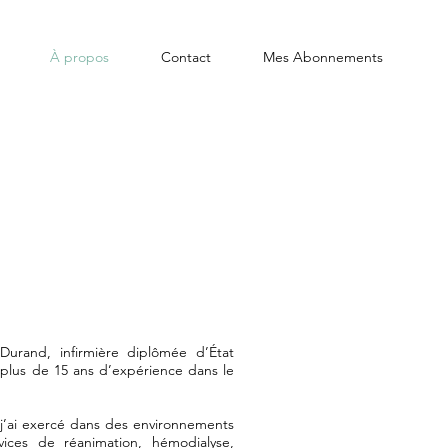
À propos
Contact
Mes Abonnements
Durand, infirmière diplômée d’État
c plus de 15 ans d’expérience dans le
j’ai exercé dans des environnements
ervices de réanimation, hémodialyse,