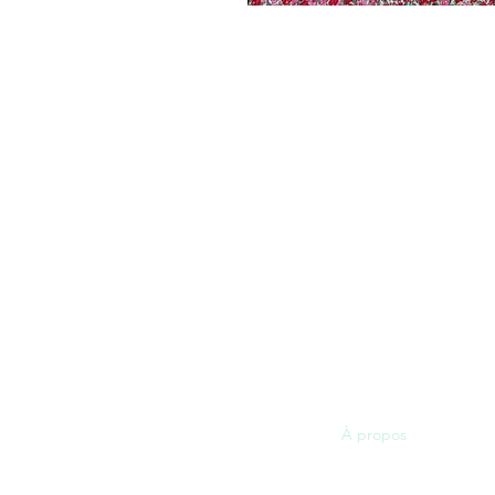
Menu
Accueil
E
Soins
UTE
À propos
Contact