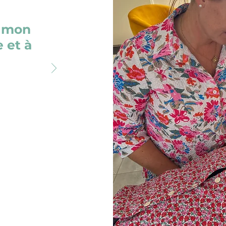
é mon
e et à