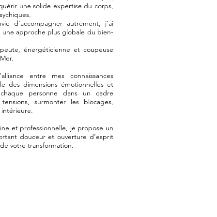
uérir une solide expertise du corps,
sychiques.
ie d’accompagner autrement, j’ai
rs une approche plus globale du bien-
apeute, énergéticienne et coupeuse
-Mer.
alliance entre mes connaissances
le des dimensions émotionnelles et
 chaque personne dans un cadre
s tensions, surmonter les blocages,
intérieure.
e et professionnelle, je propose un
tant douceur et ouverture d’esprit
 de votre transformation.