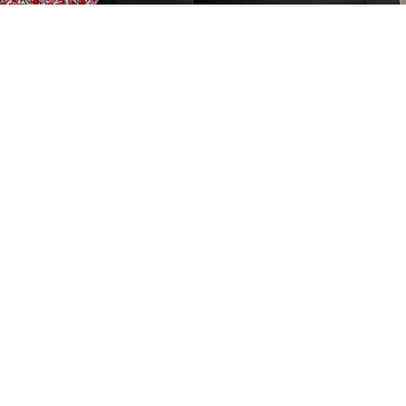
Réservations
E-mail :
mc.sasumael@gmail.com
Tél : 06 65 03 39 52
Laisser un avis.