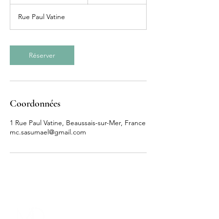
h
3
Rue Paul Vatine
0
m
i
n
Réserver
Coordonnées
1 Rue Paul Vatine, Beaussais-sur-Mer, France
mc.sasumael@gmail.com